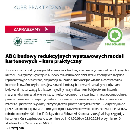
ABC budowy redukcyjnych wystawowych modeli
kartonowych – kurs praktyczny
Zapraszamy na praktyczny podstawowy kurs budowy wystawowych modeli redukcyjnych z
kartonu. Zagłębimy się w tajniki budowy miniaturowych dzieł sztuki, zdobiących niejedną
reprezentacyjną przestrzeń, ekspozycje muzealne lub tworzące własne niepowtarzalne
kolekcje. Nieważne czy interesujesz się architekturą, budowlami sakralnymi, pojazdami
bojowymi, motoryzacją, lotnictwem cywilnym czy militarnym, kolejnictwem, historią
marynistyki, można tak wymieniać w nieskończoność. To może brzmi nieprawdopodobnie,
pomniejszone wierne kopie tych obiektów można zbudować właśnie z tak prozaicznego
materiału jak karton. Wykorzystamy wyłącznie proste narzędzia ręczne. Budując wybrane
przez Ciebie model poznasz teoretyczne podstawy wiedzy w ich konstruowaniu. Posiadasz
odrobine cierpliwości i chęci? Dołącz do nas! Może właśnie czas zacząć wielką przygodę z
kartonem. Kurs zaplanowano w terminie od 11.09.2026 do 02.10.2026 w wymiarze 16h
akademickich. Cena za kurs: 500 zł.
Czytaj dalej