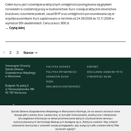
Celem kursu jest rozwinięcie praktycznych umiejętności posługiwania się językiem
norweskim w codziennej pracy w budownictwie. Kurs rozwija praktyczne słownictwo
branżowe, rozumienie poleceń, zasad BHP oraz umiejętności porozumiewania się ze
współpracownikami. Kurs zaplanowano w terminie od 24.09.2026 do 12.11.2026 w
wymiarze 30h akademickich. Cena za kurs: 800 zł.
Czytaj dalej
1
2
3
→
Starsze
Uniwersytet Otwarty
POLITYKA COOKIES
KONTAKT
Szkoła Główna
POLITYKA PRYWATNOŚCI
REGULAMIN UNIWERSYTETU
Gospodarstwa Wiejskiego
w Warszawie
SERWISÓW SGGW
OTWARTEGO SGGW
RODO
Budynek 10, pokój 3
DEKLARACJA DOSTĘPNOŚCI
ul. Nowoursynowska 166
02-787 Warszawa
Szkoła Główna Gospodarstwa Wiejskiego w Warszawie informuje, że na swoich stronach www
stosuje pliki cookies (tzw. ciasteczka), w tym pliki funkcjonalne, analityczne i reklamowe.
Szczegółowe informacje na temat przetwarzania danych użytkowników serwisu i
© 1816–2026 SGGW — ALL RIGHTS RESERVED
wykorzystywanych technologii śledzących dostępne są w „Polityce cookies”. Aby zmienić
ustawienia skorzystaj z ustawień swojej przeglądarki, aby wyłączyć pliki cookies kliknij \"Nie
wyrażam zgody\".