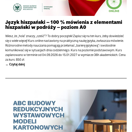
Język hiszpański – 100 % mówienia z elementami
hiszpański w podróży – poziom A0
Wiesz, że „hola” znaczy „cześć”? To dobry początek! Zapisz się na ten kurs, żeby dowiedzieć
się o wiele więcej! Kurs online nastawiony na praktyczną naukę języka, zwłaszcza mówienie.
Różnorodne metody nauczania pomagają przełamać „barierę językową” i swobodnie
komunikować się w sytuacjach dnia codziennego. Kurs na poziomie podstawowym. Kurs
zaplanowano w terminie od 04.09.2026 do 15.01.2027 w wymiarze 36h akademickich. Cena
za kurs: 850 zł.
Czytaj dalej