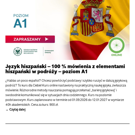
Język hiszpański – 100 % mówienia z elementami
hiszpański w podróży – poziom A1
¿Hablas un poco español? Chcesz powtórzyć podstawy i szybko ruszyć w dalszą językową
podróż? To kurs dla Ciebie! Kurs online nastawiony na praktyczną naukę języka, zwłaszcza
mówienie. Różnorodne metody nauczania pomagają przełamać „barierę językową” i
swobodnie komunikować się w sytuacjach dnia codziennego. Kurs na poziomie
podstawowym. Kurs zaplanowano w terminie od 01.09.2026 do 12.01.2027 w wymiarze
40h akademickich. Cena za kurs: 900 zł.
Czytaj dalej