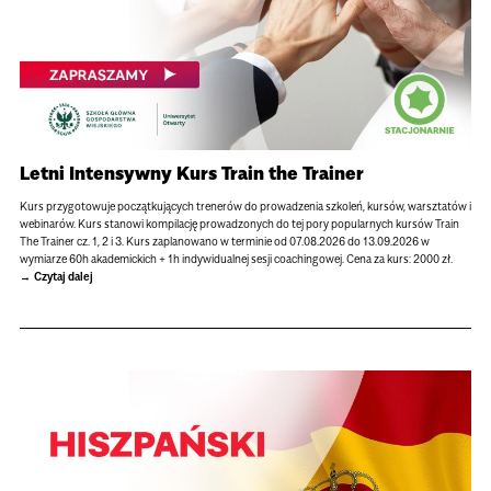
Letni Intensywny Kurs Train the Trainer
Kurs przygotowuje początkujących trenerów do prowadzenia szkoleń, kursów, warsztatów i
webinarów. Kurs stanowi kompilację prowadzonych do tej pory popularnych kursów Train
The Trainer cz. 1, 2 i 3. Kurs zaplanowano w terminie od 07.08.2026 do 13.09.2026 w
wymiarze 60h akademickich + 1h indywidualnej sesji coachingowej. Cena za kurs: 2000 zł.
Czytaj dalej