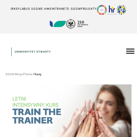
IRK
SYLABUS SGGW
E-HMS
INTRANET
E-SGGW
PROJEKTY
UNIWERSYTET OTWARTY
/
/
SGGW Witryn
Home
Kursy