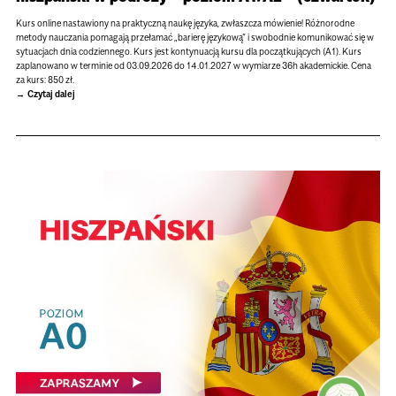
Kurs online nastawiony na praktyczną naukę języka, zwłaszcza mówienie! Różnorodne
metody nauczania pomagają przełamać „barierę językową” i swobodnie komunikować się w
sytuacjach dnia codziennego. Kurs jest kontynuacją kursu dla początkujących (A1). Kurs
zaplanowano w terminie od 03.09.2026 do 14.01.2027 w wymiarze 36h akademickie. Cena
za kurs: 850 zł.
Czytaj dalej