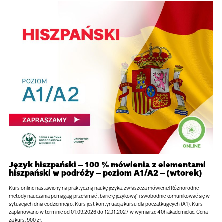
Język hiszpański – 100 % mówienia z elementami
hiszpański w podróży – poziom A1/A2 – (wtorek)
Kurs online nastawiony na praktyczną naukę języka, zwłaszcza mówienie! Różnorodne
metody nauczania pomagają przełamać „barierę językową” i swobodnie komunikować się w
sytuacjach dnia codziennego. Kurs jest kontynuacją kursu dla początkujących (A1). Kurs
zaplanowano w terminie od 01.09.2026 do 12.01.2027 w wymiarze 40h akademickie. Cena
za kurs: 900 zł.