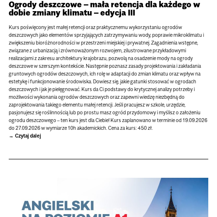
Ogrody deszczowe – mała retencja dla każdego w
dobie zmiany klimatu – edycja III
Kurs poświęcony jest małej retencji oraz praktycznemu wykorzystaniu ogrodów
deszczowych jako elementów sprzyjających zatrzymywaniu wody, poprawie mikroklimatu i
zwiększeniu bioróżnorodności w przestrzeni miejskiej i prywatnej. Zagadnienia wstępne,
związane z urbanizacją i zrównoważonym rozwojem, zilustrowane przykładowymi
realizacjami z zakresu architektury krajobrazu, pozwolą na osadzenie mody na ogrody
deszczowe w szerszym kontekście. Następnie poznasz zasady projektowania i zakładania
gruntowych ogrodów deszczowych, ich rolę w adaptacji do zmian klimatu oraz wpływ na
estetykę i funkcjonowanie środowiska. Dowiesz się, jakie gatunki stosować w ogrodach
deszczowych i jak je pielęgnować. Kurs da Ci podstawy do krytycznej analizy potrzeby i
możliwości wykonania ogrodów deszczowych oraz zapewni wiedzę niezbędną do
zaprojektowania takiego elementu małej retencji. Jeśli pracujesz w szkole, urzędzie,
pasjonujesz się roślinnością lub po prostu masz ogród przydomowy i myślisz o założeniu
ogrodu deszczowego – ten kurs jest dla Ciebie! Kurs zaplanowano w terminie od 19.09.2026
do 27.09.2026 w wymiarze 10h akademickich. Cena za kurs: 450 zł.
Czytaj dalej