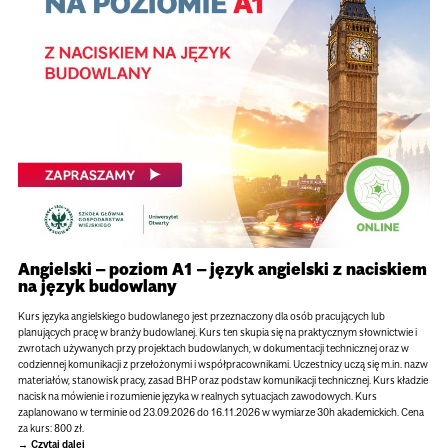
Angielski – poziom A1 – język angielski z naciskiem
na język budowlany
Kurs języka angielskiego budowlanego jest przeznaczony dla osób pracujących lub
planujących pracę w branży budowlanej. Kurs ten skupia się na praktycznym słownictwie i
zwrotach używanych przy projektach budowlanych, w dokumentacji technicznej oraz w
codziennej komunikacji z przełożonymi i współpracownikami. Uczestnicy uczą się m.in. nazw
materiałów, stanowisk pracy, zasad BHP oraz podstaw komunikacji technicznej. Kurs kładzie
nacisk na mówienie i rozumienie języka w realnych sytuacjach zawodowych. Kurs
zaplanowano w terminie od 23.09.2026 do 16.11.2026 w wymiarze 30h akademickich. Cena
za kurs: 800 zł.
Czytaj dalej