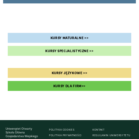
KURSY MATURALNE >>
KURSY SPECJALISTYCZNE >>
KURSY JĘZYKOWE >>
KURSY DLA FIRM>>
Uniwersytet Otwarty
POLITYKA COOKIES
KONTAKT
Szkoła Główna
POLITYKA PRYWATNOŚCI
REGULAMIN UNIWERSYTETU
Gospodarstwa Wiejskiego