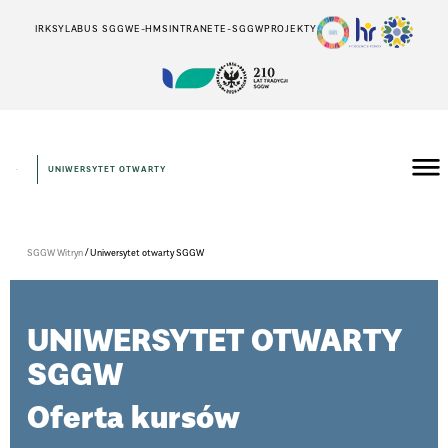
IRK
SYLABUS SGGW
E-HMS
INTRANET
E-SGGW
PROJEKTY
UNIWERSYTET OTWARTY
/
SGGW Witryn
Uniwersytet otwarty SGGW
UNIWERSYTET OTWARTY
SGGW
Oferta kursów