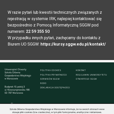
W razie pytań lub kwestii technicznych związanych z
rejestracją w systemie IRK, najlepiej kontaktować się
bezpośrednio z Pomocą Informatyczną SGGW pod
numerem:
22 59 355 50
W przypadku innych pytań, zachęcamy do kontaktu z
Biurem UO SGGW:
https://kursy.sggw.edu.pl/kontakt/
Uniwersytet Otwarty
POLITYKA COOKIES
KONTAKT
Szkoła Główna
POLITYKA PRYWATNOŚCI
REGULAMIN UNIWERSYTETU
Gospodarstwa Wiejskiego
w Warszawie
SERWISÓW SGGW
OTWARTEGO SGGW
RODO
Budynek 10, pokój 3
DEKLARACJA DOSTĘPNOŚCI
ul. Nowoursynowska 166
02-787 Warszawa
Szkoła Główna Gospodarstwa Wiejskiego w Warszawie informuje, że na swoich stronach www
stosuje pliki cookies (tzw. ciasteczka), w tym pliki funkcjonalne, analityczne i reklamowe.