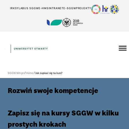
IRK
SYLABUS SGGW
E-HMS
INTRANET
E-SGGW
PROJEKTY
UNIWERSYTET OTWARTY
/
/
SGGW Witryn
Home
Jak zapisać się na kurs?
Rozwiń swoje kompetencje
Zapisz się na kursy SGGW w kilku
prostych krokach