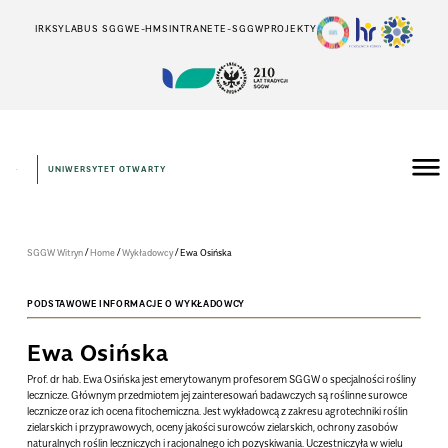
IRK
SYLABUS SGGW
E-HMS
INTRANET
E-SGGW
PROJEKTY
UNIWERSYTET OTWARTY
/
/
/
SGGW Witryn
Home
Wykładowcy
Ewa Osińska
PODSTAWOWE INFORMACJE O WYKŁADOWCY
Ewa Osińska
Prof. dr hab. Ewa Osińska jest emerytowanym profesorem SGGW o specjalności rośliny
lecznicze. Głównym przedmiotem jej zainteresowań badawczych są roślinne surowce
lecznicze oraz ich ocena fitochemiczna. Jest wykładowcą z zakresu agrotechniki roślin
zielarskich i przyprawowych, oceny jakości surowców zielarskich, ochrony zasobów
naturalnych roślin leczniczych i racjonalnego ich pozyskiwania. Uczestniczyła w wielu