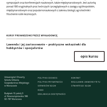
sympozjach oraz konferencjach naukowych, także międzynarodowych. Jest autorką
ponad 180 oryginalnych prac twórczych i przeglądowych o zasięgu ogólnopolskim,
międzynarodowym oraz popularnonaukowych z zakresu biologii, agrotechniki i
fitochemii roślin leczniczych.
KURSY PROWADZONE PRZEZ WYKŁADOWCĘ
Lawenda i jej zastosowanie – praktyczne wskazówki dla
hobbystów i specjalistów
opis kursu
Uniwersytet Otwarty
POLITYKA COOKIES
KONTAKT
Szkoła Główna
POLITYKA PRYWATNOŚCI
REGULAMIN UNIWERSYTETU
Gospodarstwa Wiejskiego
w Warszawie
SERWISÓW SGGW
OTWARTEGO SGGW
RODO
Budynek 10, pokój 3
DEKLARACJA DOSTĘPNOŚCI
ul. Nowoursynowska 166
02-787 Warszawa